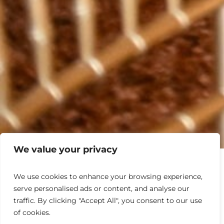
We value your privacy
We use cookies to enhance your browsing experience,
oirées et événements de prestige à Venise
serve personalised ads or content, and analyse our
traffic. By clicking "Accept All", you consent to our use
of cookies.
Élégance, émotion et raffinement